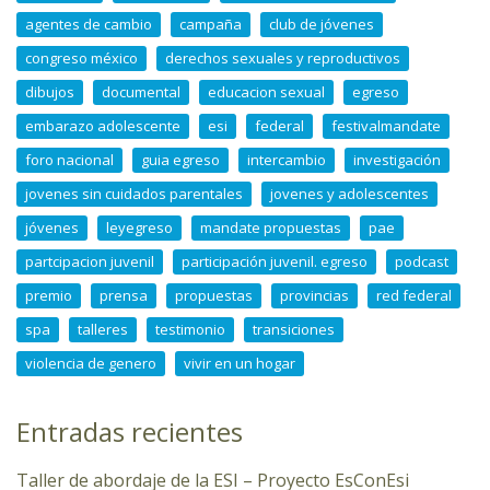
agentes de cambio
campaña
club de jóvenes
congreso méxico
derechos sexuales y reproductivos
dibujos
documental
educacion sexual
egreso
embarazo adolescente
esi
federal
festivalmandate
foro nacional
guia egreso
intercambio
investigación
jovenes sin cuidados parentales
jovenes y adolescentes
jóvenes
leyegreso
mandate propuestas
pae
partcipacion juvenil
participación juvenil. egreso
podcast
premio
prensa
propuestas
provincias
red federal
spa
talleres
testimonio
transiciones
violencia de genero
vivir en un hogar
Entradas recientes
Taller de abordaje de la ESI – Proyecto EsConEsi