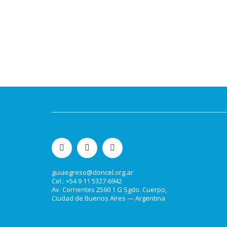
guiaegreso@doncel.org.ar
Cel.: +54 9 11 5327-6942
Av. Corrientes 2560 1 G Sgdo. Cuerpo,
Ciudad de Buenos Aires — Argentina