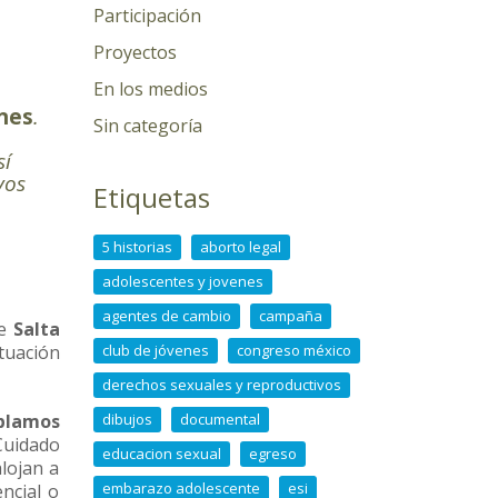
Participación
Proyectos
En los medios
enes
.
Sin categoría
sí
vos
Etiquetas
5 historias
aborto legal
adolescentes y jovenes
agentes de cambio
campaña
de
Salta
tuación
club de jóvenes
congreso méxico
derechos sexuales y reproductivos
ablamos
dibujos
documental
Cuidado
educacion sexual
egreso
alojan a
embarazo adolescente
esi
ncial o