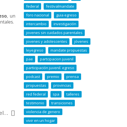
federal
festivalmandate
foro nacional
guia egreso
eso
, un
ntales.
intercambio
investigación
jovenes sin cuidados parentales
jovenes y adolescentes
jóvenes
leyegreso
mandate propuestas
pae
partcipacion juvenil
participación juvenil. egreso
podcast
premio
prensa
propuestas
provincias
red federal
spa
talleres
testimonio
transiciones
¿A quién le dedicarías el aborto legal? – Página 12
violencia de genero
vivir en un hogar