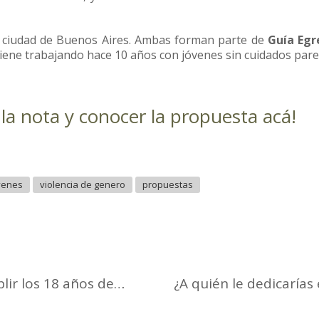
a ciudad de Buenos Aires. Ambas forman parte de
Guía Egr
iene trabajando hace 10 años con jóvenes sin cuidados pare
r la nota y conocer la propuesta
acá
!
venes
violencia de genero
propuestas
Cómo viven los jóvenes que al cumplir los 18 años deben abandonar los hogares de tránsito – Infobae