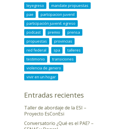
leyegreso
mandate propuestas
pae
partcipacion juvenil
participación juvenil. egreso
podcast
premio
prensa
propuestas
provincias
red federal
spa
talleres
testimonio
transiciones
violencia de genero
vivir en un hogar
Entradas recientes
Taller de abordaje de la ESI –
Proyecto EsConEsi
Conversatorio ¿Qué es el PAE? –