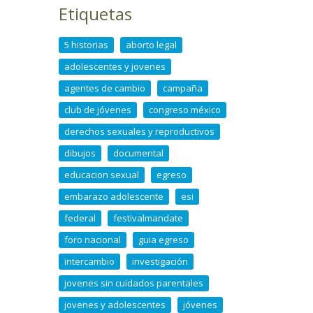
Etiquetas
5 historias
aborto legal
adolescentes y jovenes
agentes de cambio
campaña
club de jóvenes
congreso méxico
derechos sexuales y reproductivos
dibujos
documental
educacion sexual
egreso
embarazo adolescente
esi
federal
festivalmandate
foro nacional
guia egreso
intercambio
investigación
jovenes sin cuidados parentales
jovenes y adolescentes
jóvenes