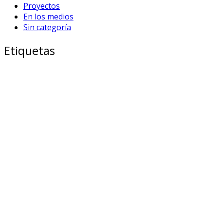
Proyectos
En los medios
Sin categoría
Etiquetas
adolescentes y
5 historias
aborto legal
jovenes
campaña
agentes de cambio
club de jóvenes
Congreso
educacion
México
derechos sexuales y reproductivos
dibujos
documental
FestivalMandate
sexual
ESI
Egreso
embarazo adolescente
federal
jovenes sin
Foro Nacional
guia egreso
intercambio
investigación
cuidados parentales
jovenes y adolescentes
LeyEgreso
Jóvenes
Mandate propuestas
PAE
Partcipacion juvenil
prensa
participación juvenil. egreso
premio
Podcast
testimonio
talleres
propuestas
provincias
red federal
spa