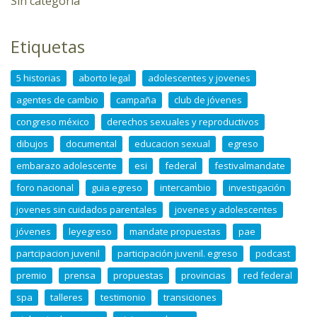
Sin categoría
Etiquetas
5 historias
aborto legal
adolescentes y jovenes
agentes de cambio
campaña
club de jóvenes
congreso méxico
derechos sexuales y reproductivos
dibujos
documental
educacion sexual
egreso
embarazo adolescente
esi
federal
festivalmandate
foro nacional
guia egreso
intercambio
investigación
jovenes sin cuidados parentales
jovenes y adolescentes
jóvenes
leyegreso
mandate propuestas
pae
partcipacion juvenil
participación juvenil. egreso
podcast
premio
prensa
propuestas
provincias
red federal
spa
talleres
testimonio
transiciones